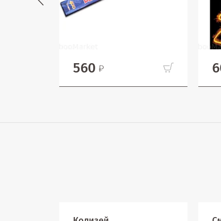
560
6
Колизей
С