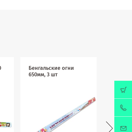
0
Бенгальские огни
Звездоч
650мм, 3 шт