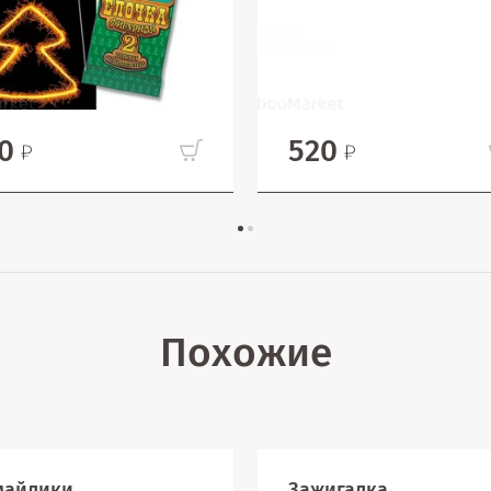
0
520
Похожие
майлики
Зажигалка