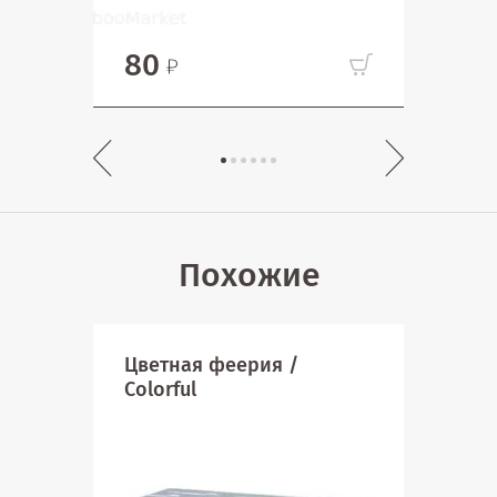
80
55
Похожие
Цветная феерия /
Кол
Colorful